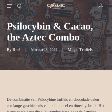
Skip
Menu
to
search
accou
main
content
Psilocybin & Cacao,
the Aztec Combo
By
Roel
februari 8, 2022
Magic Truffels
De combinatie van Psilocybine truffels en chocolade delen
een lange geschiedenis van traditioneel en ritueel gebruik. Het
is een combinatie die al duizenden jaren door de Azteken