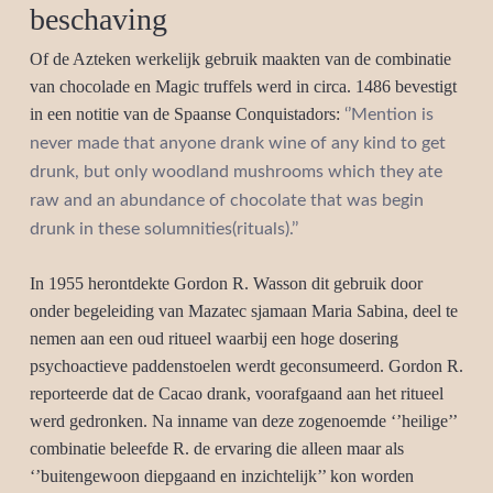
beschaving
Of de Azteken werkelijk gebruik maakten van de combinatie
van chocolade en Magic truffels werd in circa. 1486 bevestigt
in een notitie van de Spaanse Conquistadors:
‘’Mention is
never made that anyone drank wine of any kind to get
drunk, but only woodland mushrooms which they ate
raw and an abundance of chocolate that was begin
drunk in these solumnities(rituals).’’
In 1955 herontdekte Gordon R. Wasson dit gebruik door
onder begeleiding van Mazatec sjamaan Maria Sabina, deel te
nemen aan een oud ritueel waarbij een hoge dosering
psychoactieve paddenstoelen werdt geconsumeerd. Gordon R.
reporteerde dat de Cacao drank, voorafgaand aan het ritueel
werd gedronken. Na inname van deze zogenoemde ‘’heilige’’
combinatie beleefde R. de ervaring die alleen maar als
‘’buitengewoon diepgaand en inzichtelijk’’ kon worden