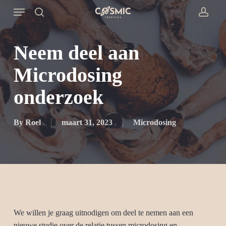
Skip
Menu
to
search
accou
main
content
Neem deel aan
Microdosing
onderzoek
By
Roel
maart 31, 2023
Microdosing
We willen je graag uitnodigen om deel te nemen aan een
nieuwe studie over de relatie tussen microdosing en