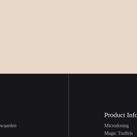
Roel
december 1, 2021
Product Inf
Microdosing
waarden
Magic Truffels