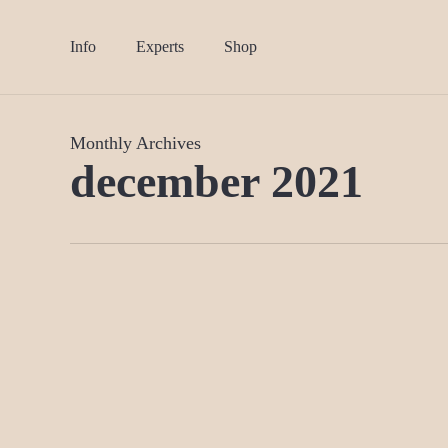
Skip
to
Info
Experts
Shop
main
content
Monthly Archives
december 2021
Microdos